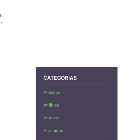
r
.
e
CATEGORÍAS
Anélidos
Anfibios
Antozoo
Arácnidos