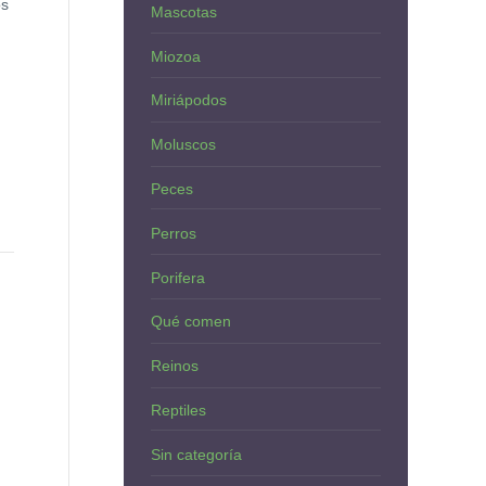
os
Mascotas
Miozoa
Miriápodos
Moluscos
Peces
Perros
Porifera
Qué comen
Reinos
Reptiles
Sin categoría