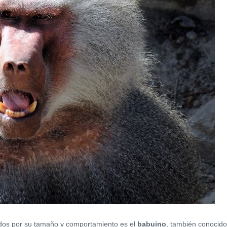
ados por su tamaño y comportamiento es el
babuino
, también conocido