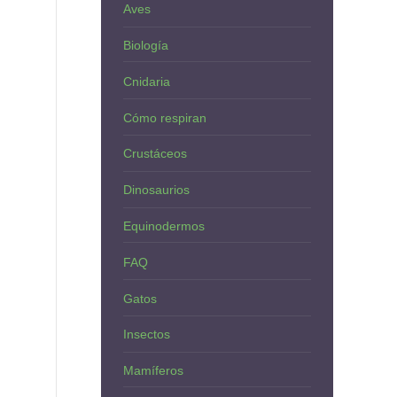
Aves
Biología
Cnidaria
Cómo respiran
Crustáceos
Dinosaurios
Equinodermos
FAQ
Gatos
Insectos
Mamíferos