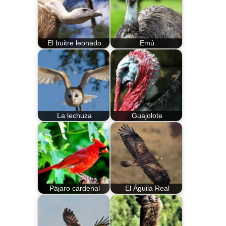
El buitre leonado
Emú
La lechuza
Guajolote
Pájaro cardenal
El Águila Real