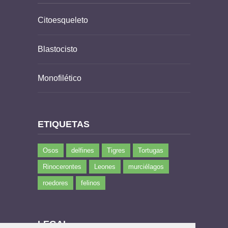
Citoesqueleto
Blastocisto
Monofilético
ETIQUETAS
Osos
delfines
Tigres
Tortugas
Rinocerontes
Leones
murciélagos
roedores
felinos
LEGAL