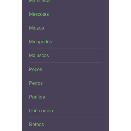
Mamíferos
Mascotas
Miozoa
Miriápodos
Moluscos
Peces
Perros
Porifera
Qué comen
Reinos