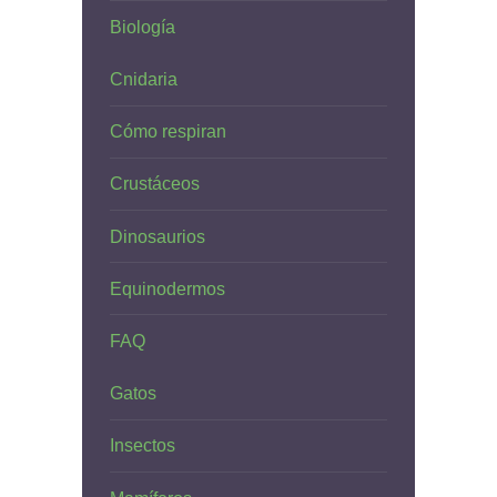
Biología
Cnidaria
Cómo respiran
Crustáceos
Dinosaurios
Equinodermos
FAQ
Gatos
Insectos