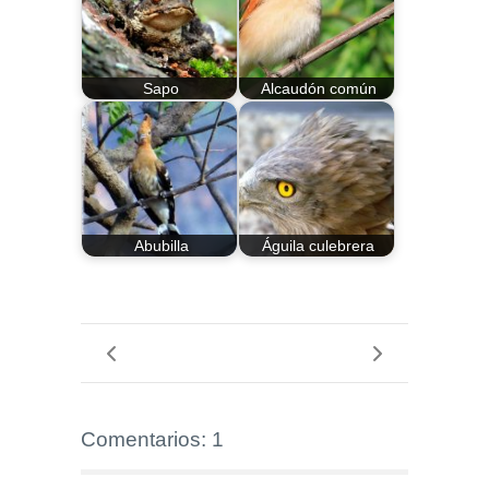
Sapo
Alcaudón común
Abubilla
Águila culebrera
Comentarios: 1