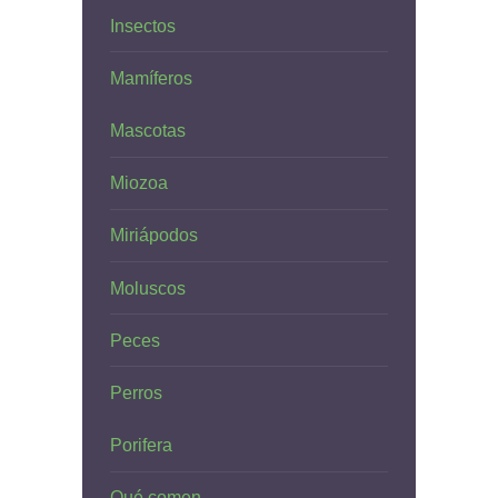
Insectos
Mamíferos
Mascotas
Miozoa
Miriápodos
Moluscos
Peces
Perros
Porifera
Qué comen