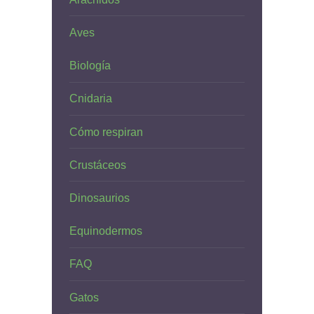
Aves
Biología
Cnidaria
Cómo respiran
Crustáceos
Dinosaurios
Equinodermos
FAQ
Gatos