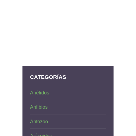
CATEGORÍAS
Anélidos
Anfibios
Antozoo
Arácnidos