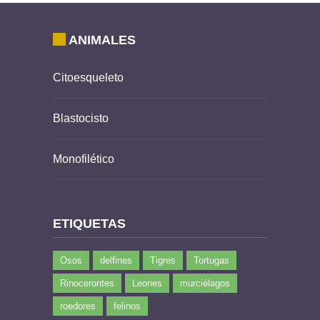
ANIMALES
Citoesqueleto
Blastocisto
Monofilético
ETIQUETAS
Osos
delfines
Tigres
Tortugas
Rinocerontes
Leones
murciélagos
roedores
felinos