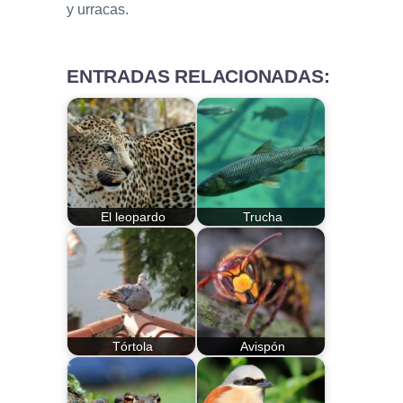
y urracas.
ENTRADAS RELACIONADAS:
El leopardo
Trucha
Tórtola
Avispón