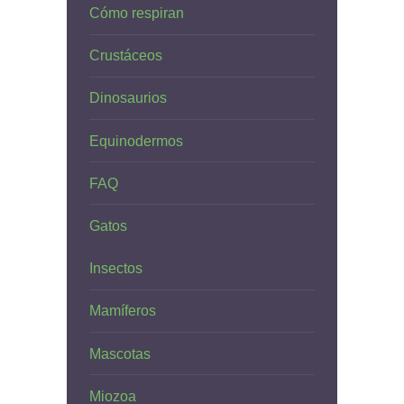
Cómo respiran
Crustáceos
Dinosaurios
Equinodermos
FAQ
Gatos
Insectos
Mamíferos
Mascotas
Miozoa