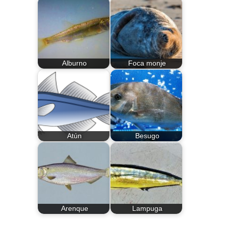
Alburno
Foca monje
Atún
Besugo
Arenque
Lampuga