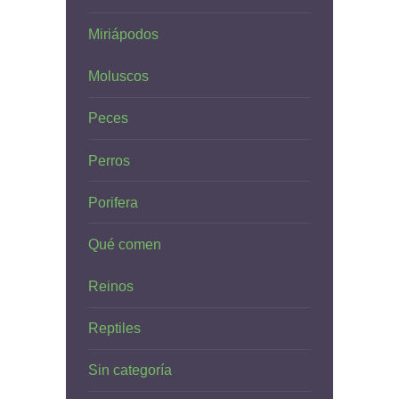
Miriápodos
Moluscos
Peces
Perros
Porifera
Qué comen
Reinos
Reptiles
Sin categoría