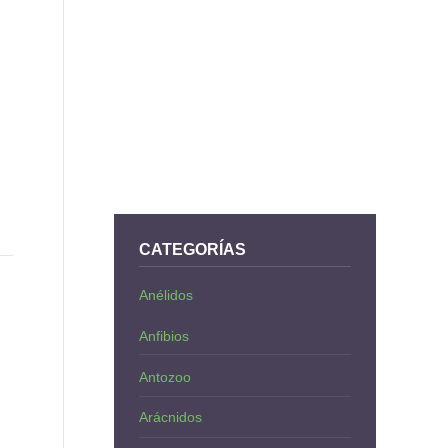
CATEGORÍAS
Anélidos
Anfibios
Antozoo
Arácnidos