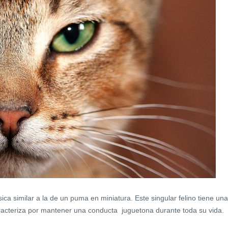
ica similar a la de un puma en miniatura. Este singular felino tiene una
aracteriza por mantener una conducta juguetona durante toda su vida.