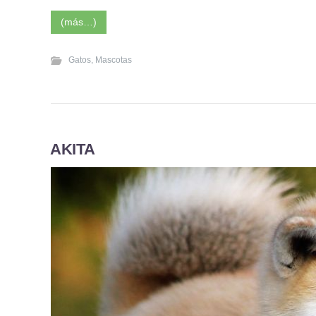
(más…)
Gatos
,
Mascotas
AKITA