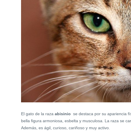
El gato de la raza
abisinio
se destaca por su apariencia fís
bella figura armoniosa, esbelta y musculosa. La raza se c
Además, es ágil, curioso, cariñoso y muy activo.