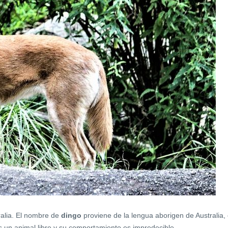
ralia. El nombre de
dingo
proviene de la lengua aborigen de Australia, 
s un animal libre y su comportamiento es impredecible.