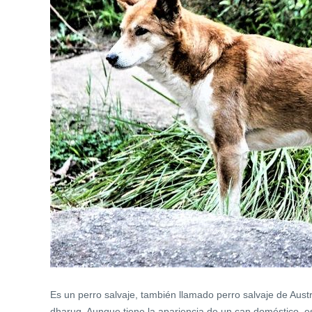
Es un perro salvaje, también llamado perro salvaje de Aust
dharug. Aunque tiene la apariencia de un can doméstico, e