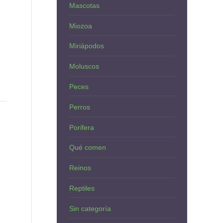
Mascotas
Miozoa
Miriápodos
Moluscos
Peces
Perros
Porifera
Qué comen
Reinos
Reptiles
Sin categoría