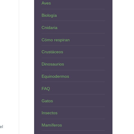
Aves
Biología
Cnidaria
Cómo respiran
Crustáceos
Dinosaurios
Equinodermos
FAQ
Gatos
Insectos
Mamíferos
el