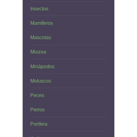
Insectos
Mamíferos
Mascotas
Miozoa
Miriápodos
Moluscos
Peces
Perros
Porifera