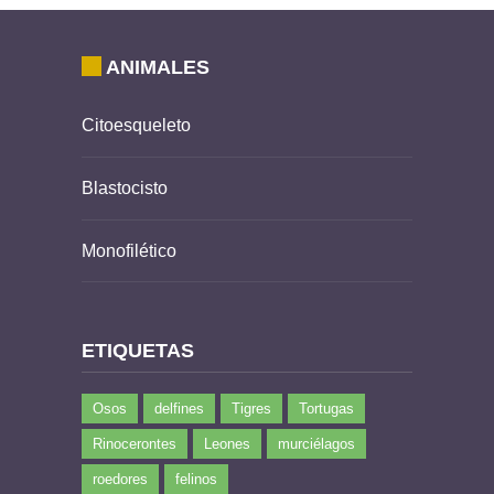
ANIMALES
Citoesqueleto
Blastocisto
Monofilético
ETIQUETAS
Osos
delfines
Tigres
Tortugas
Rinocerontes
Leones
murciélagos
roedores
felinos