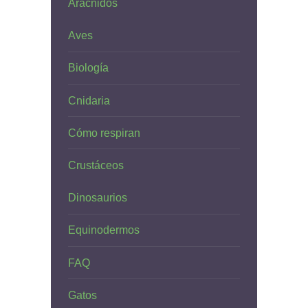
Arácnidos
Aves
Biología
Cnidaria
Cómo respiran
Crustáceos
Dinosaurios
Equinodermos
FAQ
Gatos