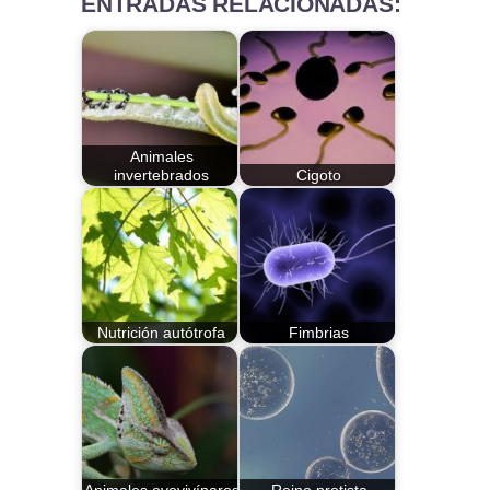
ENTRADAS RELACIONADAS:
Animales
invertebrados
Cigoto
Nutrición autótrofa
Fimbrias
Animales ovovivíparos
Reino protista