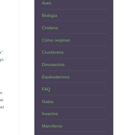
Aves
Biología
Cnidaria
Cómo respiran
a”
Crustáceos
go
Dinosaurios
Equinodermos
FAQ
do
ue
Gatos
el
Insectos
Mamíferos