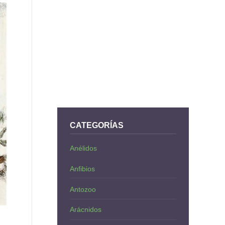
CATEGORÍAS
Anélidos
Anfibios
Antozoo
Arácnidos