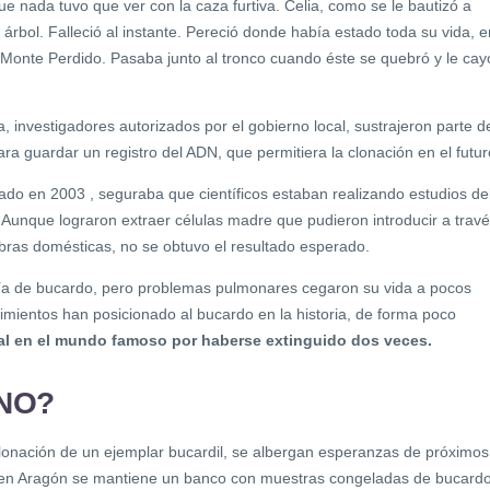
e nada tuvo que ver con la caza furtiva. Celia, como se le bautizó a
 árbol. Falleció al instante. Pereció donde había estado toda su vida, e
Monte Perdido. Pasaba junto al tronco cuando éste se quebró y le cay
, investigadores autorizados por el gobierno local, sustrajeron parte d
ara guardar un registro del ADN, que permitiera la clonación en el futur
cado en 2003 , seguraba que científicos estaban realizando estudios de
 Aunque lograron extraer células madre que pudieron introducir a trav
bras domésticas, no se obtuvo el resultado esperado.
ría de bucardo, pero problemas pulmonares cegaron su vida a pocos
imientos han posicionado al bucardo en la historia, de forma poco
al en el mundo famoso por haberse extinguido dos veces.
 NO?
 clonación de un ejemplar bucardil, se albergan esperanzas de próximos
 en Aragón se mantiene un banco con muestras congeladas de bucardo