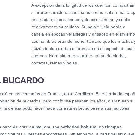
A excepción de la longitud de los cuernos, compartían
similares características: patas cortas, cola roma, orej
recortadas, ojos salientes y de color ámbar, y cuello
relativamente musculoso. Su pelaje lucía pardo o
canela en épocas veraniegas y grisáceo en el invierno
Las hembras eran de menor tamaño que los machos 
quizás tenían ciertas diferencias en el aspecto de sus
cuernos. Normalmente se alimentaban de hierba,
cortezas, ramas y hojas.
L BUCARDO
ció en las cercanías de Francia, en la Cordillera. En el territorio españ
oblación de bucardos, pero conforme pasaban los años, disminuían su
Ni la ciencia pudo hacer nada por esta especie, pese a sus múltiples
a caza de este animal era una actividad habitual en tiempos
 por pinturas rupestres encontradas. Sin embargo, a partir del siglo XVII