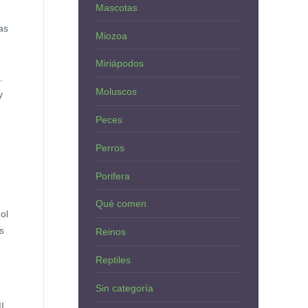
Mascotas
as
Miozoa
Miriápodos
.
Moluscos
y
Peces
Perros
Porifera
Qué comen
ol
s
Reinos
Reptiles
Sin categoría
I