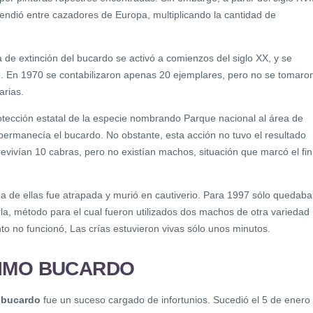
tendió entre cazadores de Europa, multiplicando la cantidad de
 de extinción del bucardo se activó a comienzos del siglo XX, y se
o. En 1970 se contabilizaron apenas 20 ejemplares, pero no se tomaro
arias.
tección estatal de la especie nombrando Parque nacional al área de
rmanecía el bucardo. No obstante, esta acción no tuvo el resultado
evivían 10 cabras, pero no existían machos, situación que marcó el fin
na de ellas fue atrapada y murió en cautiverio. Para 1997 sólo quedaba
arla, método para el cual fueron utilizados dos machos de otra variedad
to no funcionó, Las crías estuvieron vivas sólo unos minutos.
LTIMO BUCARDO
o bucardo
fue un suceso cargado de infortunios. Sucedió el 5 de enero