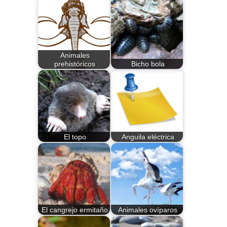
Animales
prehistóricos
Bicho bola
El topo
Anguila eléctrica
El cangrejo ermitaño
Animales ovíparos