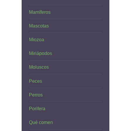
Mamíferos
Mascotas
Miozoa
Miriápodos
Moluscos
Peces
Perros
Porifera
Qué comen