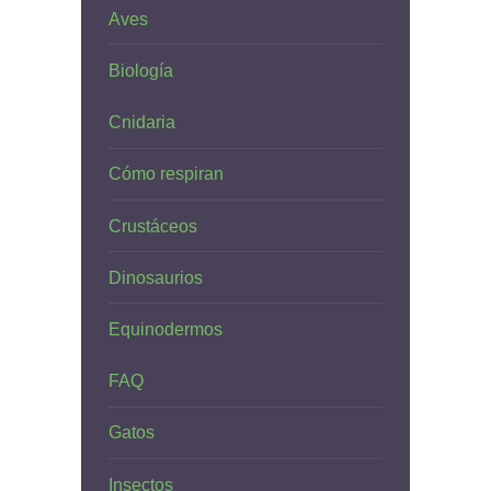
Aves
Biología
Cnidaria
Cómo respiran
Crustáceos
Dinosaurios
Equinodermos
FAQ
Gatos
Insectos