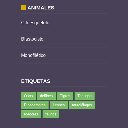
ANIMALES
Citoesqueleto
Blastocisto
Monofilético
ETIQUETAS
Osos
delfines
Tigres
Tortugas
Rinocerontes
Leones
murciélagos
roedores
felinos