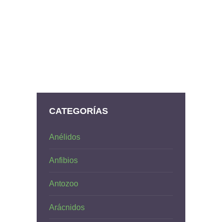
CATEGORÍAS
Anélidos
Anfibios
Antozoo
Arácnidos