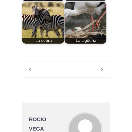
La cebra
La cigüeña
ROCIO
VEGA