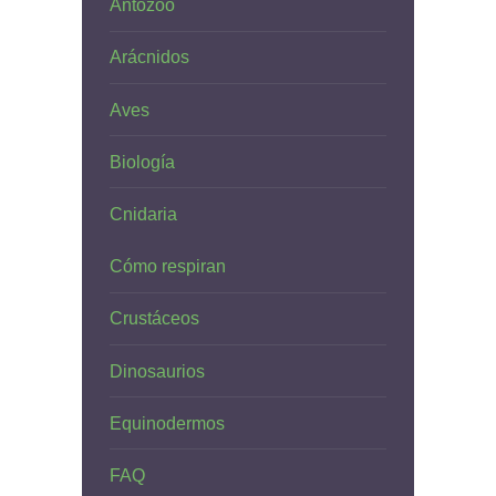
Antozoo
Arácnidos
Aves
Biología
Cnidaria
Cómo respiran
Crustáceos
Dinosaurios
Equinodermos
FAQ