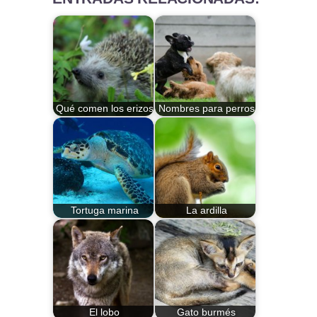
Qué comen los erizos
Nombres para perros
Tortuga marina
La ardilla
El lobo
Gato burmés