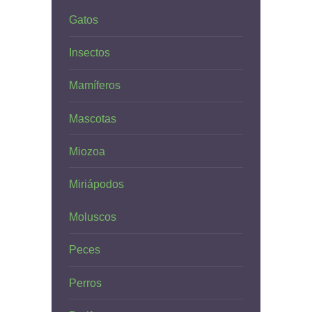
Gatos
Insectos
Mamíferos
Mascotas
Miozoa
Miriápodos
Moluscos
Peces
Perros