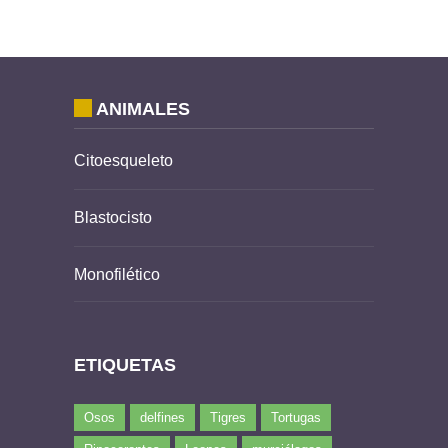
ANIMALES
Citoesqueleto
Blastocisto
Monofilético
ETIQUETAS
Osos
delfines
Tigres
Tortugas