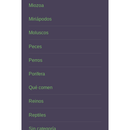
Miozoa
Miriápodos
Moluscos
Peces
Perros
Porifera
Qué comen
Reinos
Reptiles
Sin categoría