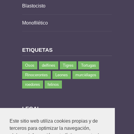
Blastocisto
Monofilético
ETIQUETAS
Osos
delfines
Tigres
Tortugas
Rinocerontes
Leones
murciélagos
roedores
felinos
LEGAL
Este sitio web utiliza cookies propias y de
Política de privacidad
terceros para optimizar la navegación,
Política de Cookies