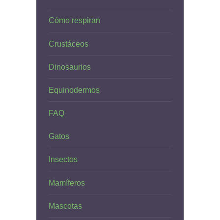
Cómo respiran
Crustáceos
Dinosaurios
Equinodermos
FAQ
Gatos
Insectos
Mamíferos
Mascotas