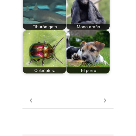
Tiburón gato
Mono araña
Coleóptera
El perro