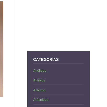
CATEGORÍAS
Anélidos
Anfibios
Antozoo
Arácnidos