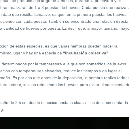
común, se produce a lo largo de 4 meses, durante la primavera y el
bras realizarán de 1 a 3 puestas de huevos. Cada puesta que realiza l
Un dato que resulta llamativo, es que, en la primera puesta, los huevos
duciendo con cada puesta. También se encontrado una relación directa
la cantidad de huevos por puesta. Es decir que, a mayor tamaño, may
ucción de estas especies, es que varias hembras pueden hacer la
 mismo lugar y hay una especie de
“incubación colectiva”
.
 determinados por la temperatura a la que son sometidos los huevos
ación con temperaturas elevadas, reduce los tiempos y da lugar al
maño. Es por eso que antes de la deposición, la hembra realiza todo 
ura interior, incluso reteniendo los huevos, para evitar el nacimiento d
amaño de 2,5 cm desde el hocico hasta la cloaca – es decir sin contar la
 g.