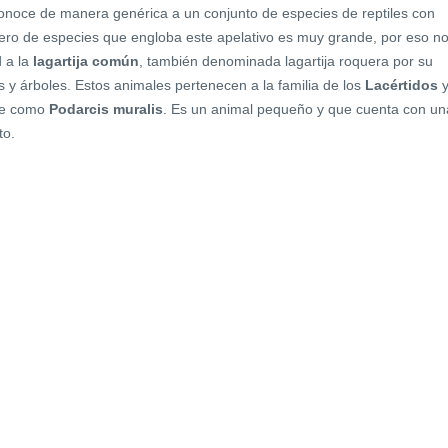
onoce de manera genérica a un conjunto de especies de reptiles con
úmero de especies que engloba este apelativo es muy grande, por eso n
d a la
lagartija común
, también denominada lagartija roquera por su
s y árboles. Estos animales pertenecen a la familia de los
Lacértidos
nte como
Podarcis muralis
. Es un animal pequeño y que cuenta con un
to.