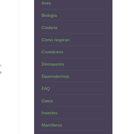
Aves
Biología
Cnidaria
Cómo respiran
Crustáceos
Dinosaurios
e,
e
Equinodermos
FAQ
Gatos
Insectos
Mamíferos