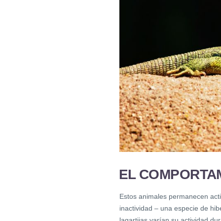
EL COMPORTAM
Estos animales permanecen activ
inactividad – una especie de hi
lagartijas varían su actividad d