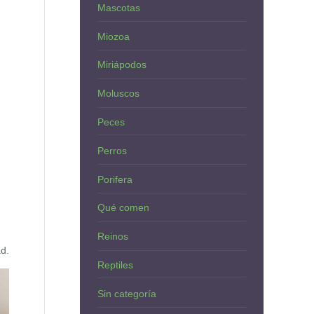
Mascotas
Miozoa
Miriápodos
Moluscos
Peces
Perros
Porifera
Qué comen
Reinos
ad.
Reptiles
Sin categoría